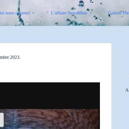
ui nous sommes
L’affaire StocaMine
Galerie Ph
embre 2023.
Ac