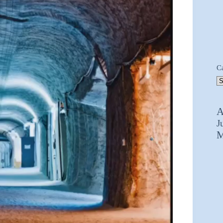
C
A
J
M