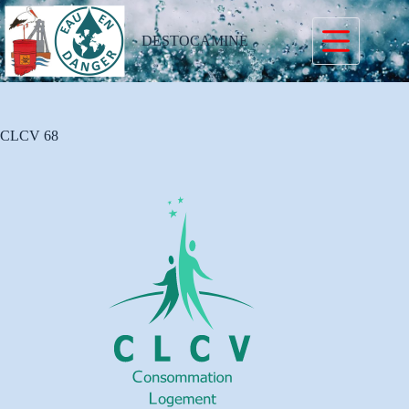
Passer
au
contenu
DESTOCAMINE
CLCV 68