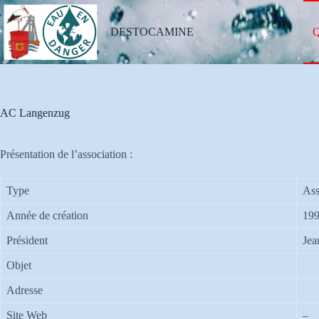
Passer
au
contenu
DESTOCAMINE
Q
AC Langenzug
Présentation de l’association :
Type
Ass
Année de création
19
Président
Jea
Objet
Adresse
Site Web
–