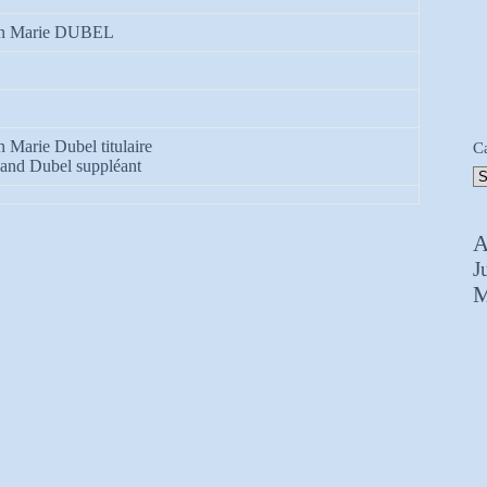
an Marie DUBEL
n Marie Dubel titulaire
C
and Dubel suppléant
A
J
M