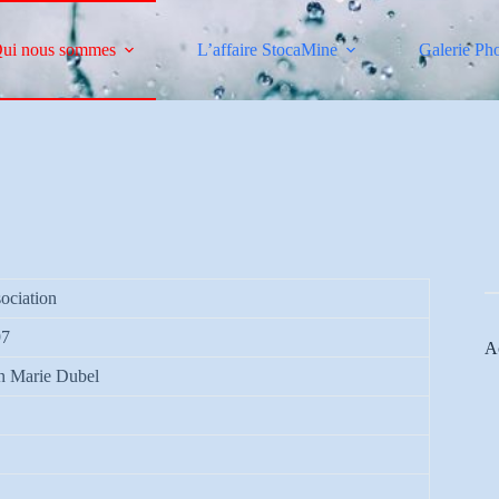
ui nous sommes
L’affaire StocaMine
Galerie Ph
ociation
97
Ac
n Marie Dubel