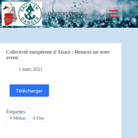
Passer
au
contenu
DESTOCAMINE
Collectivité européenne d’Alsace : Menaces sur notre
avenir
1 mars 2021
Télécharger
Étiquettes
#
Médias
#
Elus