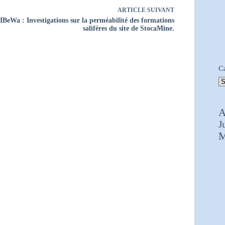
ARTICLE
SUIVANT
IBeWa : Investigations sur la perméabilité des formations
salifères du site de StocaMine.
C
A
J
M