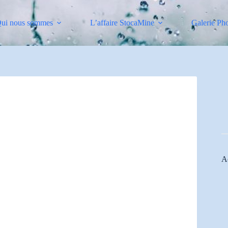
ui nous sommes
L’affaire StocaMine
Galerie Ph
Ac