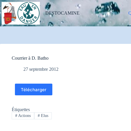
Passer
au
contenu
DESTOCAMINE
Q
Courrier à D. Batho
27 septembre 2012
Télécharger
Étiquettes
#
Actions
#
Elus