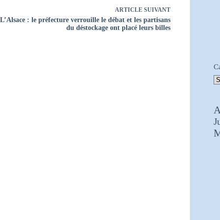
ARTICLE
SUIVANT
L’Alsace : le préfecture verrouille le débat et les partisans
du déstockage ont placé leurs billes
C
A
J
M