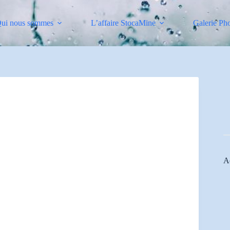
ui nous sommes
L’affaire StocaMine
Galerie Ph
Ac