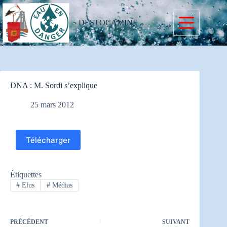
Passer
au
contenu
DESTOCAMINE
DNA : M. Sordi s’explique
25 mars 2012
Télécharger
Étiquettes
#
Elus
#
Médias
PRÉCÉDENT
SUIVANT