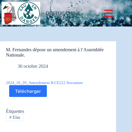
Passer
au
contenu
DESTOCAMINE
M. Fernandes dépose un amendement à l’Assemblée
Nationale.
30 octobre 2024
2024_10_29_Amendement II-CE222 Stocamine
Télécharger
Étiquettes
#
Elus