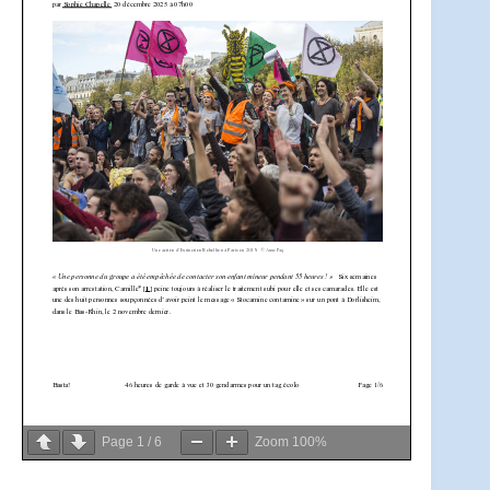
Page
1
/
6
Zoom
100%