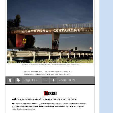
Page
1
/
2
Zoom
100%